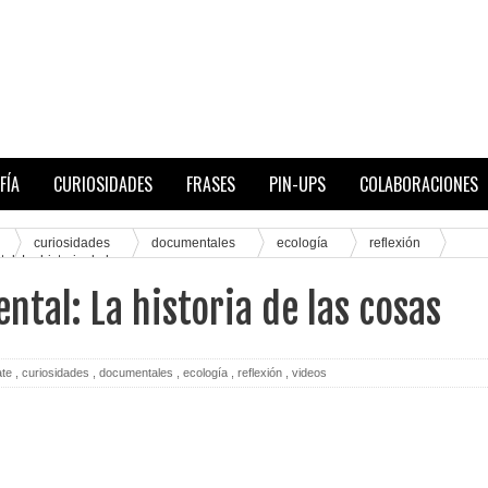
FÍA
CURIOSIDADES
FRASES
PIN-UPS
COLABORACIONES
curiosidades
documentales
ecología
reflexión
l: La historia de las cosas
tal: La historia de las cosas
ate
,
curiosidades
,
documentales
,
ecología
,
reflexión
,
videos