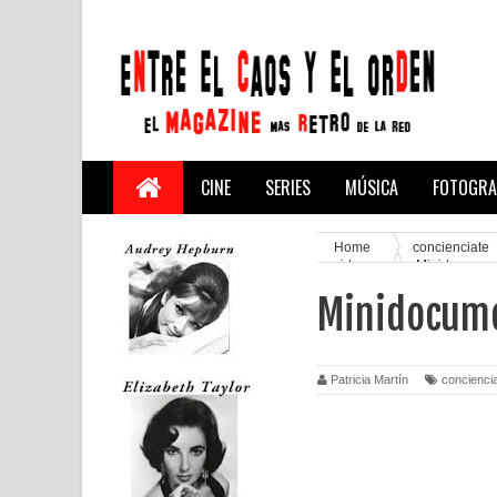
CINE
SERIES
MÚSICA
FOTOGRA
Home
concienciate
videos
Minidocumenta
Minidocumen
Patricia Martín
concienci