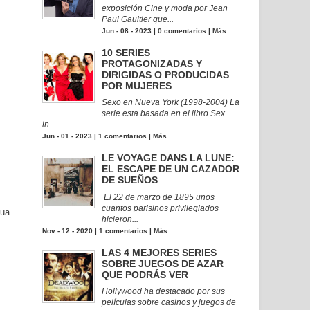
exposición Cine y moda por Jean
Paul Gaultier que...
Jun - 08 - 2023 |
0 comentarios
|
Más
10 SERIES
PROTAGONIZADAS Y
DIRIGIDAS O PRODUCIDAS
POR MUJERES
Sexo en Nueva York (1998-2004) La
serie esta basada en el libro Sex
in...
Jun - 01 - 2023 |
1 comentarios
|
Más
LE VOYAGE DANS LA LUNE:
EL ESCAPE DE UN CAZADOR
DE SUEÑOS
El 22 de marzo de 1895 unos
cuantos parisinos privilegiados
gua
hicieron...
Nov - 12 - 2020 |
1 comentarios
|
Más
LAS 4 MEJORES SERIES
SOBRE JUEGOS DE AZAR
QUE PODRÁS VER
Hollywood ha destacado por sus
películas sobre casinos y juegos de