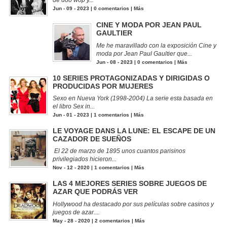
Jun - 09 - 2023 |
0 comentarios
|
Más
CINE Y MODA POR JEAN PAUL
GAULTIER
Me he maravillado con la exposición Cine y
moda por Jean Paul Gaultier que...
Jun - 08 - 2023 |
0 comentarios
|
Más
10 SERIES PROTAGONIZADAS Y DIRIGIDAS O
PRODUCIDAS POR MUJERES
Sexo en Nueva York (1998-2004) La serie esta basada en
el libro Sex in...
Jun - 01 - 2023 |
1 comentarios
|
Más
LE VOYAGE DANS LA LUNE: EL ESCAPE DE UN
CAZADOR DE SUEÑOS
El 22 de marzo de 1895 unos cuantos parisinos
privilegiados hicieron...
Nov - 12 - 2020 |
1 comentarios
|
Más
LAS 4 MEJORES SERIES SOBRE JUEGOS DE
AZAR QUE PODRÁS VER
Hollywood ha destacado por sus películas sobre casinos y
juegos de azar....
May - 28 - 2020 |
2 comentarios
|
Más