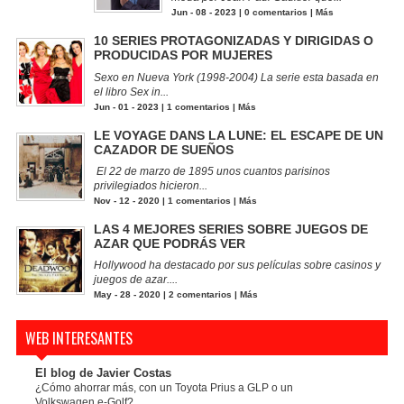
Jun - 08 - 2023 |
0 comentarios
|
Más
10 SERIES PROTAGONIZADAS Y DIRIGIDAS O
PRODUCIDAS POR MUJERES
Sexo en Nueva York (1998-2004) La serie esta basada en
el libro Sex in...
Jun - 01 - 2023 |
1 comentarios
|
Más
LE VOYAGE DANS LA LUNE: EL ESCAPE DE UN
CAZADOR DE SUEÑOS
El 22 de marzo de 1895 unos cuantos parisinos
privilegiados hicieron...
Nov - 12 - 2020 |
1 comentarios
|
Más
LAS 4 MEJORES SERIES SOBRE JUEGOS DE
AZAR QUE PODRÁS VER
Hollywood ha destacado por sus películas sobre casinos y
juegos de azar....
May - 28 - 2020 |
2 comentarios
|
Más
WEB INTERESANTES
El blog de Javier Costas
¿Cómo ahorrar más, con un Toyota Prius a GLP o un
Volkswagen e-Golf?