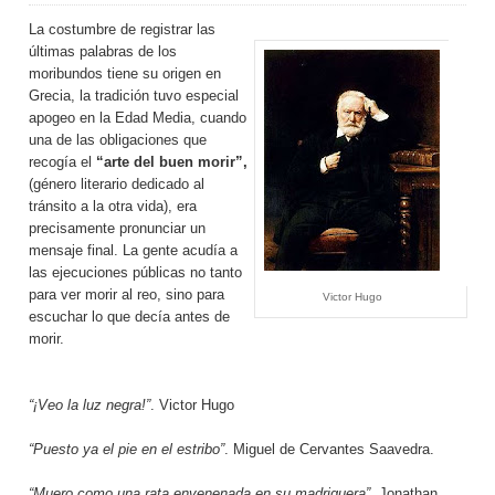
La costumbre de registrar las
últimas palabras de los
moribundos tiene su origen en
Grecia, la tradición tuvo especial
apogeo en la Edad Media, cuando
una de las obligaciones que
recogía el
“arte del buen morir”,
(género literario dedicado al
tránsito a la otra vida), era
precisamente pronunciar un
mensaje final. La gente acudía a
las ejecuciones públicas no tanto
para ver morir al reo, sino para
Victor Hugo
escuchar lo que decía antes de
morir.
“¡Veo la luz negra!”
. Victor Hugo
“Puesto ya el pie en el estribo”
. Miguel de Cervantes Saavedra.
“Muero como una rata envenenada en su madriguera”
. Jonathan