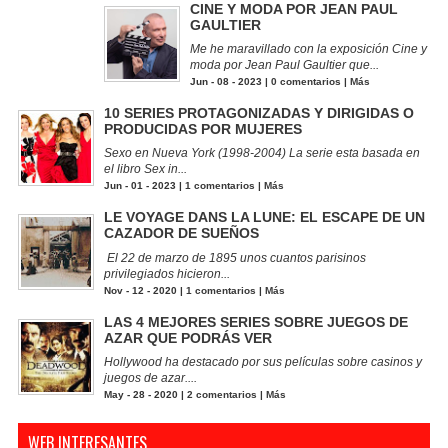
CINE Y MODA POR JEAN PAUL
GAULTIER
Me he maravillado con la exposición Cine y
moda por Jean Paul Gaultier que...
Jun - 08 - 2023 |
0 comentarios
|
Más
10 SERIES PROTAGONIZADAS Y DIRIGIDAS O
PRODUCIDAS POR MUJERES
Sexo en Nueva York (1998-2004) La serie esta basada en
el libro Sex in...
Jun - 01 - 2023 |
1 comentarios
|
Más
LE VOYAGE DANS LA LUNE: EL ESCAPE DE UN
CAZADOR DE SUEÑOS
El 22 de marzo de 1895 unos cuantos parisinos
privilegiados hicieron...
Nov - 12 - 2020 |
1 comentarios
|
Más
LAS 4 MEJORES SERIES SOBRE JUEGOS DE
AZAR QUE PODRÁS VER
Hollywood ha destacado por sus películas sobre casinos y
juegos de azar....
May - 28 - 2020 |
2 comentarios
|
Más
WEB INTERESANTES