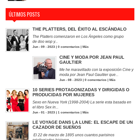
ÚLTIMOS POSTS
THE PLATTERS, DEL ÉXITO AL ESCÁNDALO
The Platters comenzaron en Los Ángeles como grupo
de doo wop y...
Jun - 09 - 2023 |
0 comentarios
|
Más
CINE Y MODA POR JEAN PAUL
GAULTIER
Me he maravillado con la exposición Cine y
moda por Jean Paul Gaultier que...
Jun - 08 - 2023 |
0 comentarios
|
Más
10 SERIES PROTAGONIZADAS Y DIRIGIDAS O
PRODUCIDAS POR MUJERES
Sexo en Nueva York (1998-2004) La serie esta basada en
el libro Sex in...
Jun - 01 - 2023 |
1 comentarios
|
Más
LE VOYAGE DANS LA LUNE: EL ESCAPE DE UN
CAZADOR DE SUEÑOS
El 22 de marzo de 1895 unos cuantos parisinos
privilegiados hicieron...