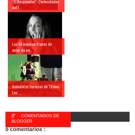
"El Resplandor": Curiosidades
del l...
Las 10 mejores frases de
amor de pe...
Anécdotas curiosas de Titanic:
Les ...
COMENTARIOS DE
BLOGGER
0 comentarios :
COMENTARIOS DE