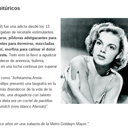
bitúricos
) fue una adicta desde los 13
gaban de recetarle estimulantes:
rse, píldoras adelgazantes para
antes para dormirse, mezcladas
l, morfina para calmar el dolor
esta.
Todo esto la llevó a agudizar
decer de anorexia, bulimia,
 en una lucha continua por superar
 como "Anfetamina Annie·.
llips presentó una biografía en la
más dramáticos de la vida de la
nte, una drogadicta con talento
ieta era un coctel de pastillas
umilch (vino blanco Alemán)”
.
oce años en una subasta de la Metro Goldwyn Mayer."