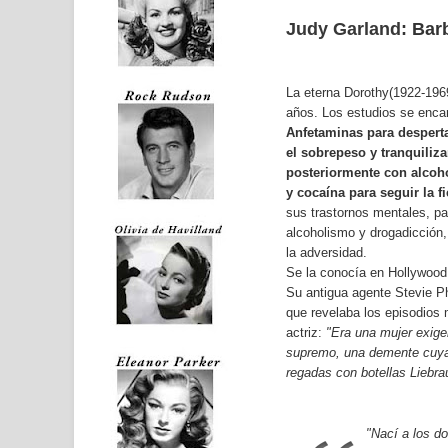
Judy Garland
: Bar
La eterna Dorothy(1922-1969
años. Los estudios se encar
Anfetaminas para desperta
el sobrepeso y tranquiliz
posteriormente con alcoho
y cocaína para seguir la fi
sus trastornos mentales, pa
alcoholismo y drogadicción,
la adversidad.
Se la conocía en Hollywood
Su antigua agente Stevie Phi
que revelaba los episodios 
actriz:
"Era una mujer exige
supremo, una demente cuya d
regadas con botellas Liebra
"Nací a los d