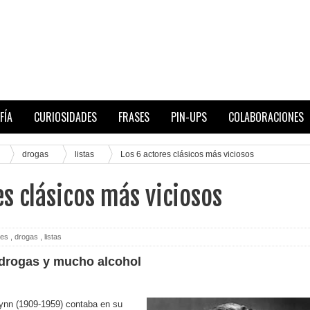
FÍA
CURIOSIDADES
FRASES
PIN-UPS
COLABORACIONES
drogas
listas
Los 6 actores clásicos más viciosos
es clásicos más viciosos
des
,
drogas
,
listas
 drogas y mucho alcohol
Flynn (1909-1959) contaba en su