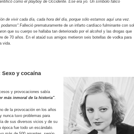
ntificó como el playboy de Occidente. Ése era yo. Un símbolo fálico
ión de vivir cada día, cada hora del día, porque sólo estamos aquí una vez.
s podamos".
Falleció prematuramente de un infarto cardíaco fulminante con so
aron que su cuerpo se hallaba tan deteriorado por el alcohol y las drogas que
re de 70 años. En el ataúd sus amigos metieron seis botellas de vodka para
a vida.
: Sexo y cocaína
xcesos y provocaciones sabía
r más inmoral de la historia"
.
ono de la provocación en los años
 y nunca tuvo problemas para
ía de sus diversos vicios y de su
u época fue todo un escándalo.
uvo más de 500 amantes, según