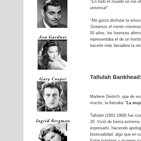
"En todo el mundo se me ide
universal".
"Me gusta disfrutar la emoc
Sintamos el viento mientra
50 años; los forenses afirm
representaba el de un homb
hacerle más llevadera la otr
Tallulah Bankhead
Marlene Dietrich, que de e
mucho, la llamaba
"La muje
Tallulah (1902-1968) fue ic
20. Vivió de forma extrema
expresarlo, haciendo apolog
bisexualidad, algo que en s
Entre hombres y mujeres t