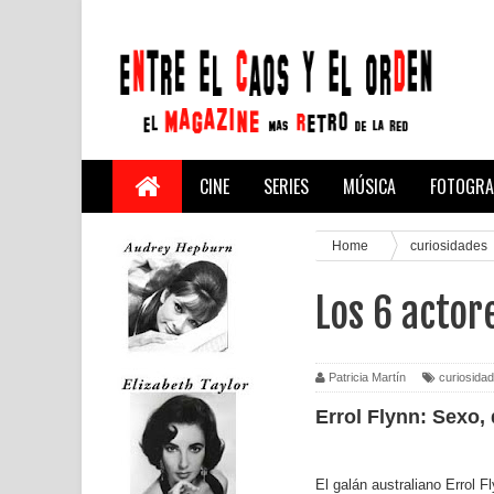
CINE
SERIES
MÚSICA
FOTOGRA
Home
curiosidades
Los 6 actor
Patricia Martín
curiosida
Errol Flynn: Sexo,
El galán australiano Errol 