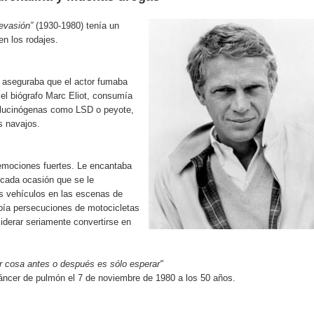
evasión”
(1930-1980) tenía un
 en los rodajes.
n aseguraba que el actor fumaba
 el biógrafo Marc Eliot, consumía
alucinógenas como LSD o peyote,
s navajos.
 emociones fuertes. Le encantaba
 cada ocasión que se le
os vehículos en las escenas de
abía persecuciones de motocicletas
iderar seriamente convertirse en
r cosa antes o después es sólo esperar"
cer de pulmón el 7 de noviembre de 1980 a los 50 años.