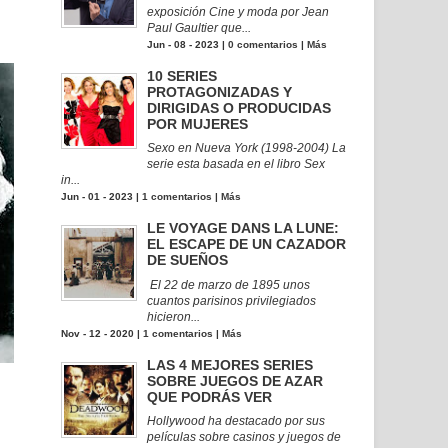
exposición Cine y moda por Jean
Paul Gaultier que...
Jun - 08 - 2023 |
0 comentarios
|
Más
10 SERIES
PROTAGONIZADAS Y
DIRIGIDAS O PRODUCIDAS
POR MUJERES
Sexo en Nueva York (1998-2004) La
serie esta basada en el libro Sex
in...
Jun - 01 - 2023 |
1 comentarios
|
Más
LE VOYAGE DANS LA LUNE:
EL ESCAPE DE UN CAZADOR
DE SUEÑOS
El 22 de marzo de 1895 unos
cuantos parisinos privilegiados
hicieron...
Nov - 12 - 2020 |
1 comentarios
|
Más
LAS 4 MEJORES SERIES
SOBRE JUEGOS DE AZAR
QUE PODRÁS VER
Hollywood ha destacado por sus
películas sobre casinos y juegos de