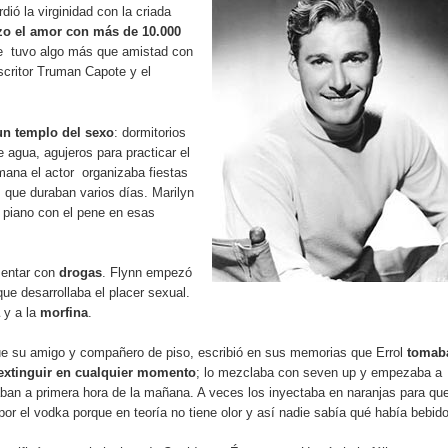
dió la virginidad con la criada
zo el amor con más de 10.000
e tuvo algo más que amistad con
escritor Truman Capote y el
un templo del sexo
: dormitorios
 agua, agujeros para practicar el
mana el actor organizaba fiestas
 que duraban varios días.
Marilyn
 piano con el pene en esas
entar con
drogas
. Flynn empezó
e desarrollaba el placer sexual.
y a la
morfina
.
fue su amigo y compañero de piso, escribió en sus memorias que Errol
tomab
 extinguir en cualquier momento
; lo mezclaba con seven up y empezaba a
aban a primera hora de la mañana. A veces los inyectaba en naranjas para qu
r el vodka porque en teoría no tiene olor y así nadie sabía qué había bebido