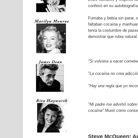
confesó en su autobiografía
Fumaba y bebía sin parar, o
faltaban cocaína y marihua
tenía la costumbre de pase
demostrar que rubia natural.
"Si volviera a nacer comete
"La cocaína no crea adicci
"Hay una regla que yo recom
"Mi padre me advirtió sobre
cocaína".
Murió como consec
Steve McQueen: Ad