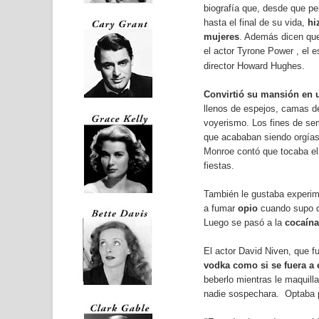
biografía que, desde que per
hasta el final de su vida,
hi
mujeres
. Además dicen qu
el actor Tyrone Power , el 
director
Howard Hughes.
Convirtió su mansión en 
llenos de espejos, camas de
voyerismo. Los fines de se
que acababan siendo orgías
Monroe
contó que tocaba el
fiestas.
También le gustaba experim
a fumar
opio
cuando supo qu
Luego se pasó a la
cocaína
El actor David Niven, que 
vodka como si se fuera a
beberlo mientras le maquill
nadie sospechara. Optaba po