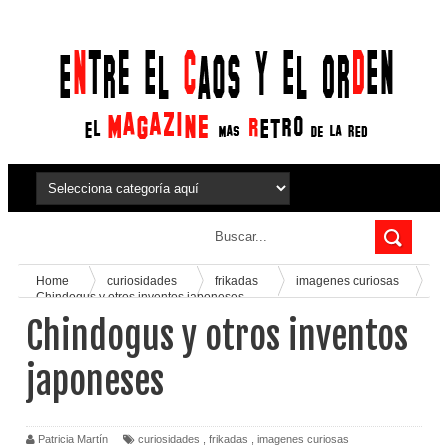
Home
curiosidades
frikadas
imagenes curiosas
Chindogus y otros inventos japoneses
Chindogus y otros inventos
japoneses
Patricia Martín
curiosidades
,
frikadas
,
imagenes curiosas