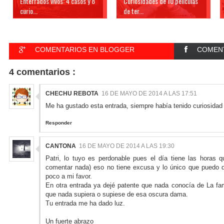
Enterrados vivos: 4 casos y 8
Curiosidades de 10 películas
curio...
de ter...
COMENTARIOS EN BLOGGER
COMENT
4 comentarios :
CHECHU REBOTA
16 DE MAYO DE 2014 A LAS 17:51
Me ha gustado esta entrada, siempre había tenido curiosidad 
Responder
CANTONA
16 DE MAYO DE 2014 A LAS 19:30
Patri, lo tuyo es perdonable pues el día tiene las horas 
comentar nada) eso no tiene excusa y lo único que puedo 
poco a mi favor.
En otra entrada ya dejé patente que nada conocía de La fa
que nada supiera o supiese de esa oscura dama.
Tu entrada me ha dado luz.
Un fuerte abrazo