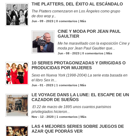
THE PLATTERS, DEL ÉXITO AL ESCÁNDALO
The Platters comenzaron en Los Ángeles como grupo
de doo wop y...
Jun - 09 - 2023 |
0 comentarios
|
Más
CINE Y MODA POR JEAN PAUL
GAULTIER
Me he maravillado con la exposición Cine y
moda por Jean Paul Gaultier que...
Jun - 08 - 2023 |
0 comentarios
|
Más
10 SERIES PROTAGONIZADAS Y DIRIGIDAS O
PRODUCIDAS POR MUJERES
Sexo en Nueva York (1998-2004) La serie esta basada en
el libro Sex in...
Jun - 01 - 2023 |
1 comentarios
|
Más
LE VOYAGE DANS LA LUNE: EL ESCAPE DE UN
CAZADOR DE SUEÑOS
El 22 de marzo de 1895 unos cuantos parisinos
privilegiados hicieron...
Nov - 12 - 2020 |
1 comentarios
|
Más
LAS 4 MEJORES SERIES SOBRE JUEGOS DE
AZAR QUE PODRÁS VER