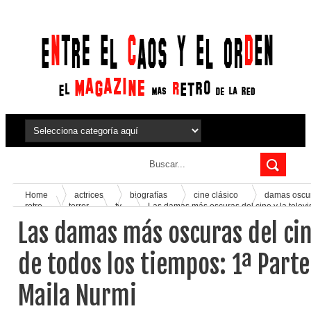
Home
actrices
biografías
cine clásico
damas oscu
retro
terror
tv
Las damas más oscuras del cine y la televis
Vampira - Maila Nurmi
Las damas más oscuras del cine
de todos los tiempos: 1ª Part
Maila Nurmi