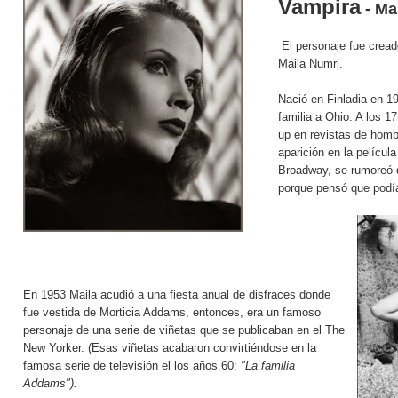
Vampira
-
Ma
El personaje fue cread
Maila Numri.
Nació en Finladia en 1
familia a Ohio. A los 1
up en revistas de homb
aparición en la películ
Broadway, se rumoreó 
porque pensó que podía
En 1953 Maila acudió a una fiesta anual de disfraces donde
fue vestida de Morticia Addams, entonces, era un famoso
personaje de una serie de viñetas que se publicaban en el The
New Yorker. (Esas viñetas acabaron convirtiéndose en la
famosa serie de televisión el los años 60:
"La familia
Addams").