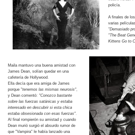
policía.
A finales de lo
varias película
"Demasiado pro
"The Beat Gene
Kittens Go to 
Maila mantuvo una buena amistad con
James Dean, solían quedar en una
cafetería de Hollywood.
Ella decía que era amiga de James
porque "
tenemos las mismas neurosis"
,
y Dean comentó:
"Conozco bastante
sobre las fuerzas satánicas y estaba
interesado en descubrir si esta chica
estaba obsesionada con esas fuerzas"
.
Al final rompierón su amistad y cuando
Dean murió surgió el absurdo rumor de
que "Vampira" le había lanzado una