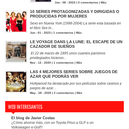
Jun - 08 - 2023 |
0 comentarios
|
Más
10 SERIES PROTAGONIZADAS Y DIRIGIDAS O
PRODUCIDAS POR MUJERES
Sexo en Nueva York (1998-2004) La serie esta basada en
el libro Sex in...
Jun - 01 - 2023 |
1 comentarios
|
Más
LE VOYAGE DANS LA LUNE: EL ESCAPE DE UN
CAZADOR DE SUEÑOS
El 22 de marzo de 1895 unos cuantos parisinos
privilegiados hicieron...
Nov - 12 - 2020 |
1 comentarios
|
Más
LAS 4 MEJORES SERIES SOBRE JUEGOS DE
AZAR QUE PODRÁS VER
Hollywood ha destacado por sus películas sobre casinos y
juegos de azar....
May - 28 - 2020 |
2 comentarios
|
Más
WEB INTERESANTES
El blog de Javier Costas
¿Cómo ahorrar más, con un Toyota Prius a GLP o un
Volkswagen e-Golf?