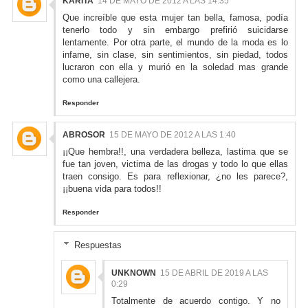
KARITA
14 DE MAYO DE 2012 A LAS 14:35
Que increíble que esta mujer tan bella, famosa, podía
tenerlo todo y sin embargo prefirió suicidarse
lentamente. Por otra parte, el mundo de la moda es lo
infame, sin clase, sin sentimientos, sin piedad, todos
lucraron con ella y murió en la soledad mas grande
como una callejera.
Responder
ABROSOR
15 DE MAYO DE 2012 A LAS 1:40
¡¡Que hembra!!, una verdadera belleza, lastima que se
fue tan joven, victima de las drogas y todo lo que ellas
traen consigo. Es para reflexionar, ¿no les parece?,
¡¡buena vida para todos!!
Responder
Respuestas
UNKNOWN
15 DE ABRIL DE 2019 A LAS
0:29
Totalmente de acuerdo contigo. Y no