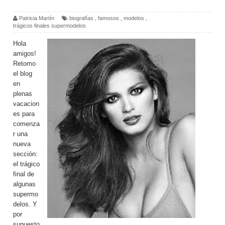
Patricia Martín
biografías
,
famosos
,
modelos
,
trágicos finales supermodelos
Hola
amigos!
Retomo
el blog
en
plenas
vacacion
es para
comenza
r una
nueva
sección:
el trágico
final de
algunas
supermo
delos. Y
por
supuesto