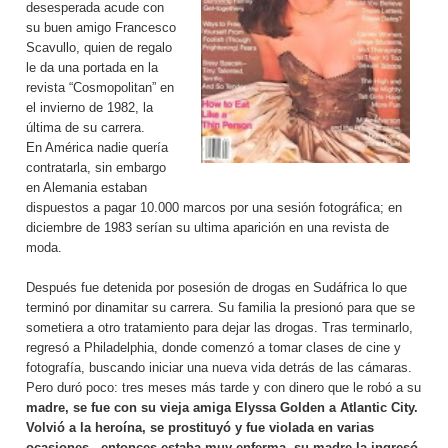
desesperada acude con
su buen amigo Francesco
Scavullo, quien de regalo
le da una portada en la
revista “Cosmopolitan” en
el invierno de 1982, la
última de su carrera.
En América nadie quería
contratarla, sin embargo
en Alemania estaban
dispuestos a pagar 10.000 marcos por una sesión fotográfica; en
diciembre de 1983 serían su ultima aparición en una revista de
moda.
Después fue detenida por posesión de drogas en Sudáfrica lo que
terminó por dinamitar su carrera. Su familia la presionó para que se
sometiera a otro tratamiento para dejar las drogas. Tras terminarlo,
regresó a Philadelphia, donde comenzó a tomar clases de cine y
fotografía, buscando iniciar una nueva vida detrás de las cámaras.
Pero duró poco: tres meses más tarde y con dinero que le robó a su
madre, se fue con su vieja amiga Elyssa Golden a Atlantic City.
Volvió a la heroína, se prostituyó y fue violada en varias
ocasiones, entonces estaba muy enferma, su madre la ingresó