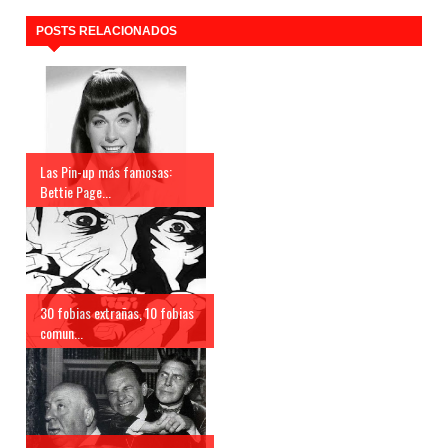
POSTS RELACIONADOS
Las Pin-up más famosas:
Bettie Page...
30 fobias extrañas, 10 fobias
comun...