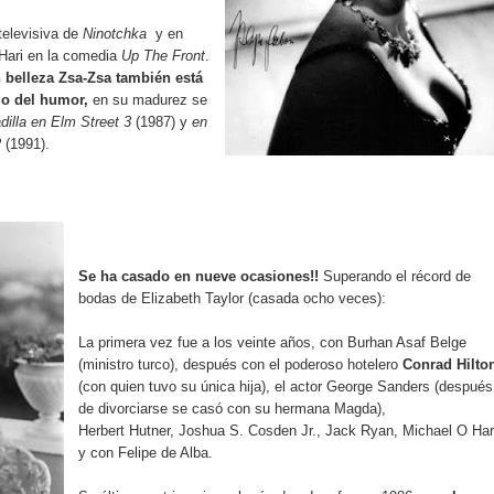
televisiva de
Ninotchka
y en
 Hari en la comedia
Up The Front
.
 belleza Zsa-Zsa también está
do del humor,
en su madurez se
dilla en Elm Street 3
(1987) y
en
2
(1991).
Se ha casado en nueve ocasiones!!
Superando el récord de
bodas de Elizabeth Taylor (casada ocho veces):
La primera vez fue a los veinte años, con Burhan Asaf Belge
(ministro turco), después con el poderoso hotelero
Conrad Hilto
(con quien tuvo su única hija), el actor George Sanders (después
de divorciarse se casó con su hermana Magda),
Herbert Hutner, Joshua S. Cosden Jr., Jack Ryan, Michael O Ha
y con Felipe de Alba.