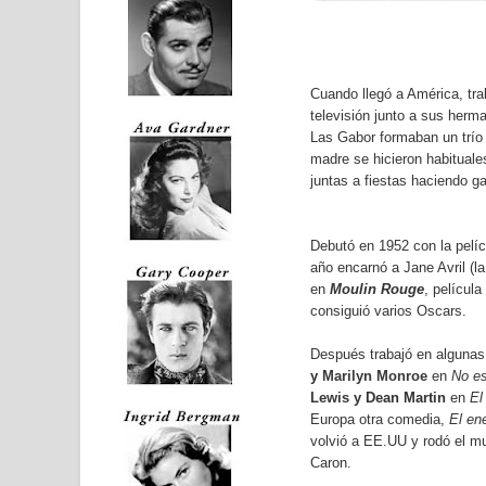
Cuando llegó a América, tra
televisión junto a sus herm
Las Gabor formaban un trío 
madre se hicieron habituale
juntas a fiestas haciendo ga
Debutó en 1952 con la pel
año encarnó a Jane Avril (l
en
Moulin Rouge
, película
consiguió varios Oscars.
Después trabajó en algunas
y
Marilyn Monroe
en
No e
Lewis
y Dean Martin
en
El
Europa otra comedia,
El en
volvió a EE.UU y rodó el m
Caron.