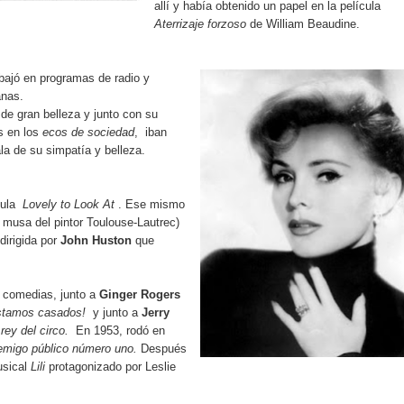
allí y había obtenido un papel en la película
Aterrizaje forzoso
de William Beaudine.
bajó en programas de radio y
anas.
de gran belleza y junto con su
s en los
ecos de sociedad
, iban
la de su simpatía y belleza.
ícula
Lovely to Look At
. Ese mismo
a musa del pintor Toulouse-Lautrec)
 dirigida por
John Huston
que
 comedias, junto a
Ginger Rogers
stamos casados!
y junto a
Jerry
 rey del circo.
En 1953, rodó en
emigo público número uno.
Después
usical
Lili
protagonizado por Leslie