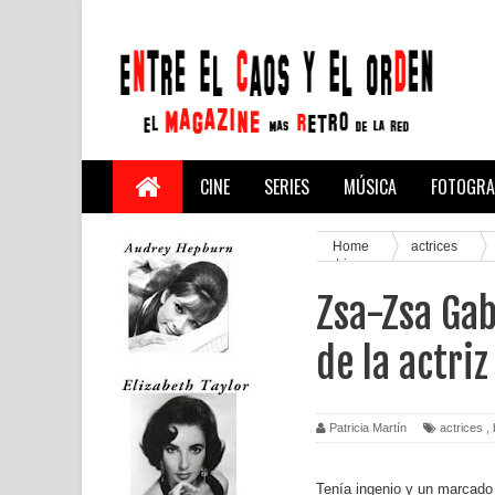
CINE
SERIES
MÚSICA
FOTOGRA
Home
actrices
actriz
Zsa-Zsa Gab
de la actriz
Patricia Martín
actrices
,
Tenía ingenio y un marcado