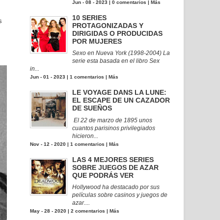
Jun - 08 - 2023 |
0 comentarios
|
Más
10 SERIES
s
PROTAGONIZADAS Y
DIRIGIDAS O PRODUCIDAS
POR MUJERES
Sexo en Nueva York (1998-2004) La
serie esta basada en el libro Sex
in...
Jun - 01 - 2023 |
1 comentarios
|
Más
LE VOYAGE DANS LA LUNE:
EL ESCAPE DE UN CAZADOR
DE SUEÑOS
El 22 de marzo de 1895 unos
cuantos parisinos privilegiados
hicieron...
Nov - 12 - 2020 |
1 comentarios
|
Más
LAS 4 MEJORES SERIES
SOBRE JUEGOS DE AZAR
QUE PODRÁS VER
Hollywood ha destacado por sus
películas sobre casinos y juegos de
azar....
May - 28 - 2020 |
2 comentarios
|
Más