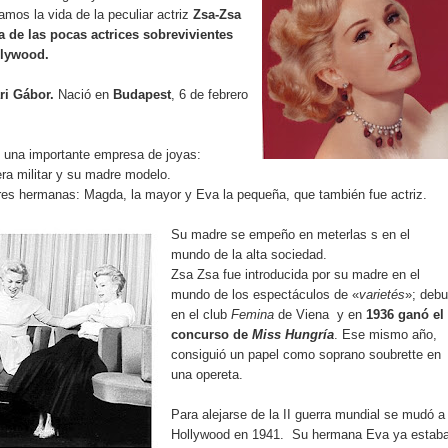
mos la vida de la peculiar actriz
Zsa-Zsa
a de las pocas actrices sobrevivientes
llywood.
ri Gábor.
Nació en
Budapest
, 6 de febrero
e una importante empresa de joyas:
ra militar y su madre modelo.
res hermanas: Magda, la mayor y Eva la pequeña, que también fue actriz.
Su madre se empeño en meterlas s en el
mundo de la alta sociedad.
Zsa Zsa fue introducida por su madre en el
mundo de los espectáculos de «
varietés
»; debu
en el club
Femina
de Viena y en
1936 ganó el
concurso de
Miss Hungría
. Ese mismo año,
consiguió un papel como soprano soubrette en
una opereta.
Para alejarse de la II guerra mundial se mudó a
Hollywood en 1941. Su hermana Eva ya estab