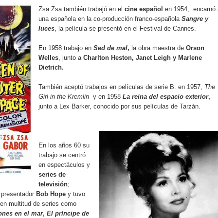
Zsa Zsa también trabajó en el
cine español
en 1954, encarnó 
una española en la co-producción franco-española
Sangre y
luces
, la película se presentó en el Festival de Cannes.
En 1958 trabajo en
Sed de mal
,
la obra maestra de
Orson
Welles
, junto a
Charlton Heston, Janet Leigh y Marlene
Dietrich.
También aceptó trabajos en películas de serie B: en 1957,
The
Girl in the Kremlin
y en 1958
La reina del espacio exterior
,
junto a Lex Barker, conocido por sus películas de Tarzán.
En los años 60 su
trabajo se centró
en espectáculos y
series de
televisión
;
y presentador
Bob Hope
y tuvo
a en multitud de series como
ones en el mar
,
El príncipe de