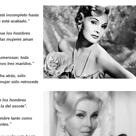
tá incompleto hasta
 está acabado."
 que los hombres
 las mujeres aman
numerosas: toda
nos tres maridos."
a atrás, sólo
mujer sólo retrocede
e los hombres
la del escote
".
ombre tanto como
ntes."