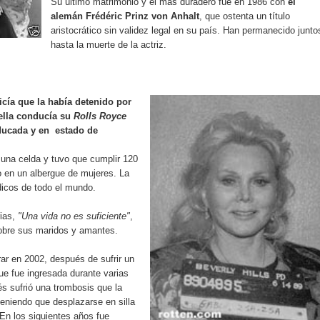
Su último matrimonio y el más duradero fue en 1986 con
el
alemán Frédéric Prinz von Anhalt
, que ostenta un título
aristocrático sin validez legal en su país. Han permanecido junto
hasta la muerte de la actriz.
icía que la había
detenido por
 ella conducía su
Rolls Royce
ducada y en estado de
 una celda y tuvo que cumplir 120
o en un albergue de mujeres. La
ódicos de todo el mundo.
ias,
"Una vida no es suficiente"
,
obre sus maridos y amantes.
r en 2002, después de sufrir un
ue fue ingresada durante varias
 sufrió una trombosis que la
teniendo que desplazarse en silla
En los siguientes años fue