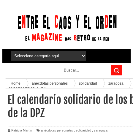
Home
anécdotas personales
solidaridad
zaragoza
los bomberos de la DPZ
El calendario solidario de lo
de la DPZ
Patricia Martín
anécdotas personales
,
solidaridad
,
zaragoza