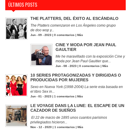
ÚLTIMOS POSTS
THE PLATTERS, DEL ÉXITO AL ESCÁNDALO
The Platters comenzaron en Los Ángeles como grupo
de doo wop y...
Jun - 09 - 2023 |
0 comentarios
|
Más
CINE Y MODA POR JEAN PAUL
GAULTIER
Me he maravillado con la exposición Cine y
moda por Jean Paul Gaultier que...
Jun - 08 - 2023 |
0 comentarios
|
Más
10 SERIES PROTAGONIZADAS Y DIRIGIDAS O
PRODUCIDAS POR MUJERES
Sexo en Nueva York (1998-2004) La serie esta basada en
el libro Sex in...
Jun - 01 - 2023 |
1 comentarios
|
Más
LE VOYAGE DANS LA LUNE: EL ESCAPE DE UN
CAZADOR DE SUEÑOS
El 22 de marzo de 1895 unos cuantos parisinos
privilegiados hicieron...
Nov - 12 - 2020 |
1 comentarios
|
Más