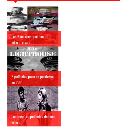
Los 6 actores que han
interpretado ...
8 películas para no perderse
en 202...
Las mejores películas del cine
vene...