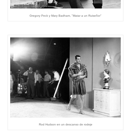
Gregory Peck y Mary Badham, "Matar a un Ruiseñor"
Rod Hudson en un descanso de rodeje