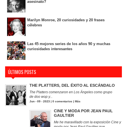
asesinato?
Marilyn Monroe, 20 curiosidades y 20 frases
célebres
Las 45 mejores series de los años 90 y muchas
curiosidades interesantes
ÚLTIMOS POSTS
THE PLATTERS, DEL ÉXITO AL ESCÁNDALO
The Platters comenzaron en Los Ángeles como grupo
de doo wop y...
Jun - 09 - 2023 |
0 comentarios
|
Más
CINE Y MODA POR JEAN PAUL
GAULTIER
Me he maravillado con la exposición Cine y
moda por Jean Paul Gaultier que...