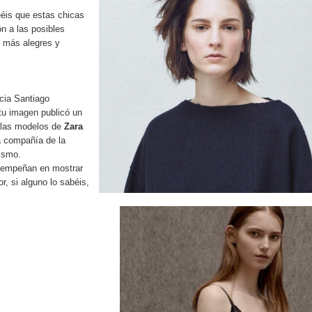
éis que estas chicas
n a las posibles
más alegres y
icia Santiago
 tu imagen
publicó un
 las modelos de
Zara
la compañía de la
ismo.
 empeñan en mostrar
r, si alguno lo sabéis,