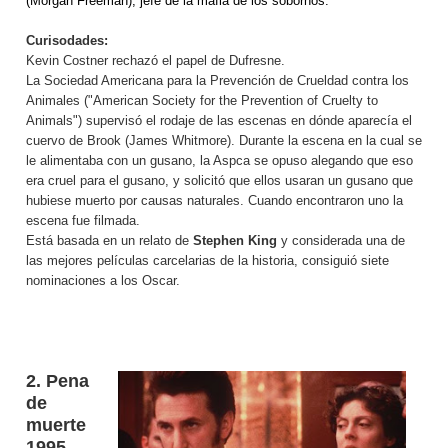
(Morgan Freeman), jefe de la mafia de los sobornos.
Curisodades:
Kevin Costner rechazó el papel de Dufresne.
La Sociedad Americana para la Prevención de Crueldad contra los
Animales ("American Society for the Prevention of Cruelty to
Animals") supervisó el rodaje de las escenas en dónde aparecía el
cuervo de Brook (James Whitmore). Durante la escena en la cual se
le alimentaba con un gusano, la Aspca se opuso alegando que eso
era cruel para el gusano, y solicitó que ellos usaran un gusano que
hubiese muerto por causas naturales. Cuando encontraron uno la
escena fue filmada.
Está basada en un relato de
Stephen
King
y considerada una de
las mejores películas carcelarias de la historia, consiguió siete
nominaciones a los Oscar.
2. Pena
de
muerte
1995