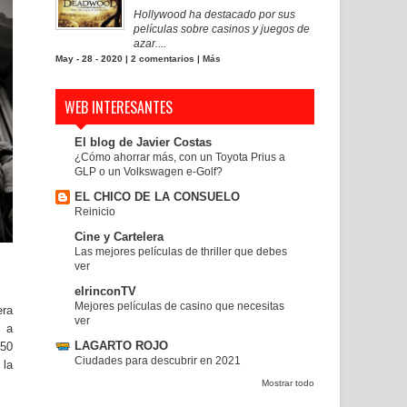
Hollywood ha destacado por sus
películas sobre casinos y juegos de
azar....
May - 28 - 2020 |
2 comentarios
|
Más
WEB INTERESANTES
El blog de Javier Costas
¿Cómo ahorrar más, con un Toyota Prius a
GLP o un Volkswagen e-Golf?
EL CHICO DE LA CONSUELO
Reinicio
Cine y Cartelera
Las mejores películas de thriller que debes
ver
elrinconTV
Mejores películas de casino que necesitas
era
ver
ó a
LAGARTO ROJO
550
Ciudades para descubrir en 2021
 la
Mostrar todo