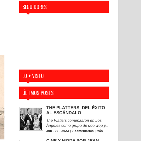
SEGUIDORES
LO + VISTO
ÚLTIMOS POSTS
THE PLATTERS, DEL ÉXITO
AL ESCÁNDALO
The Platters comenzaron en Los
Ángeles como grupo de doo wop y...
Jun - 09 - 2023 |
0 comentarios
|
Más
CINE Y MODA POR JEAN