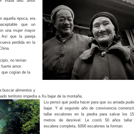
r viuda diez años
n aquella época, era
naceptable que un
con una mujer mayor
Así que la pareja
 cueva perdida en la
China.
cipio, no tenían
 fuerte amor.
 que cogían de la
 a buscar alimentos y
ado territorio impedía a Xu bajar de la montaña.
Liu pensó qué podía hacer para que su amada pudi
bajar. Y al segundo año de convivencia comenz
tallar escalones en la piedra para salvar los 1
metros de desnivel. Le costó 50 años tallar
escalera completa, 6000 escalones la forman.