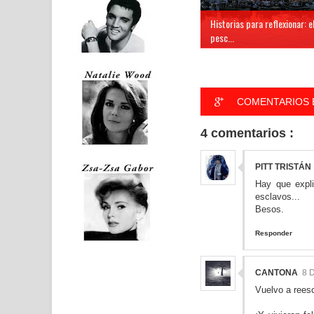
Historias para reflexionar: e
pesc...
COMENTARIOS 
4 comentarios :
PITT TRISTÁN
Hay que expli
esclavos...
Besos.
Responder
CANTONA
8 
Vuelvo a reesc