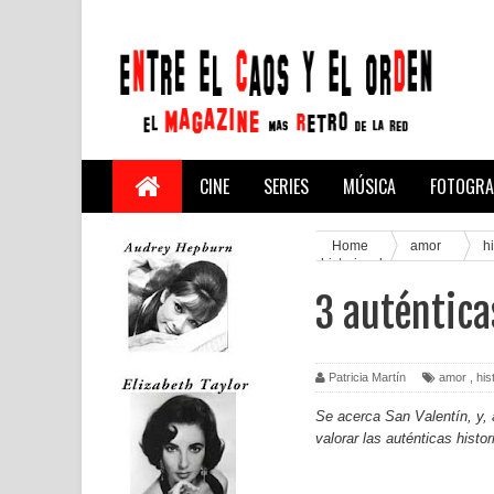
CINE
SERIES
MÚSICA
FOTOGRA
Home
amor
h
historias de amor
3 auténtica
Patricia Martín
amor
,
his
Se acerca San Valentín, y,
valorar las auténticas hist