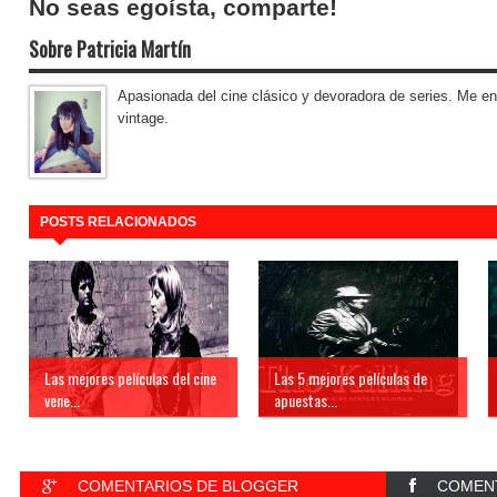
No seas egoísta, comparte!
Sobre Patricia Martín
Apasionada del cine clásico y devoradora de series. Me enc
vintage.
POSTS RELACIONADOS
Las mejores películas del cine
Las 5 mejores películas de
vene...
apuestas...
COMENTARIOS DE BLOGGER
COMENT