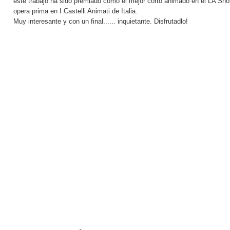
este trabajo ha sido premiado como el mejor corto animado en el LA Sho
opera prima en I Castelli Animati de Italia.
Muy interesante y con un final...... inquietante. Disfrutadlo!