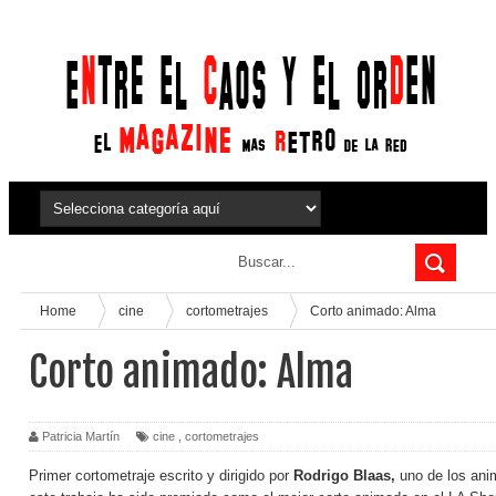
Home
cine
cortometrajes
Corto animado: Alma
Corto animado: Alma
Patricia Martín
cine
,
cortometrajes
Primer cortometraje escrito y dirigido por
Rodrigo Blaas,
uno de los ani