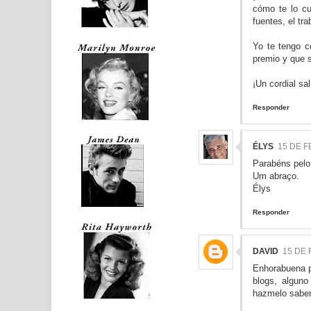
cómo te lo cu
fuentes, el tr
Yo te tengo c
premio y que s
¡Un cordial sa
Responder
ÉLYS
15 DE F
Parabéns pelo
Um abraço.
Élys
Responder
DAVID
15 DE 
Enhorabuena p
blogs, alguno
hazmelo saber