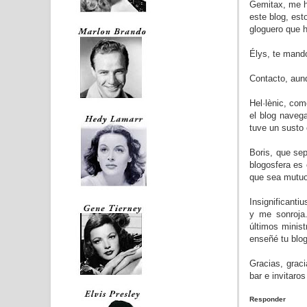
Gemitax, me h
este blog, est
gloguero que he
Élys, te mando
Contacto, aunq
Hel·lènic, com
el blog naveg
tuve un susto 
Boris, que se
blogosfera es 
que sea mutuo
Insignificanti
y me sonroja
últimos minis
enseñé tu blog
Gracias, graci
bar e invitaro
Responder