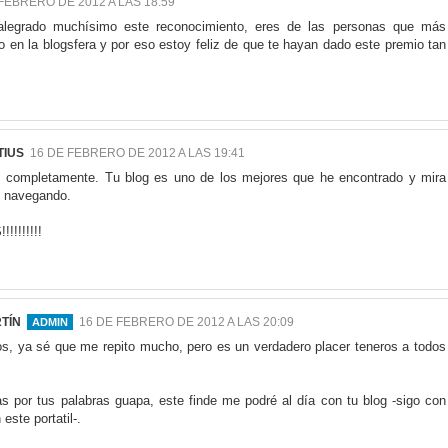
FEBRERO DE 2012 A LAS 18:59
alegrado muchísimo este reconocimiento, eres de las personas que más
 en la blogsfera y por eso estoy feliz de que te hayan dado este premio tan
TIUS
16 DE FEBRERO DE 2012 A LAS 19:41
 completamente. Tu blog es uno de los mejores que he encontrado y mira
s navegando.
!!!!!!!
TÍN
16 DE FEBRERO DE 2012 A LAS 20:09
os, ya sé que me repito mucho, pero es un verdadero placer teneros a todos
as por tus palabras guapa, este finde me podré al día con tu blog -sigo con
este portatil-.