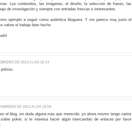
rras: Los contenidos, las imágenes, el diseño, la selección de frases, las
abajo de investigación y siempre con entradas frescas e interesantes.
omo ejemplo a seguir como auténtica bloguera. Y me parece muy justo el
e valore el trabajo bien hecho.
ludo!
EBRERO DE 2012 A LAS 16:23
 prêmio.
FEBRERO DE 2012 A LAS 16:59
or el blog, sin duda alguna mas que merecido, yo ahora mismo tengo varios
 sobre poker, si te interesa hacer algún intercambio de enlaces por favor
.