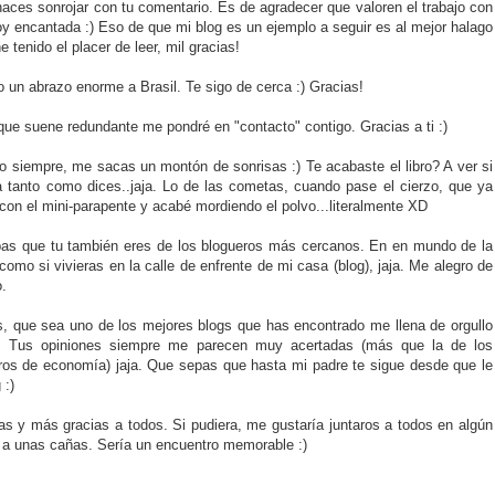
aces sonrojar con tu comentario. Es de agradecer que valoren el trabajo con
oy encantada :) Eso de que mi blog es un ejemplo a seguir es al mejor halago
 tenido el placer de leer, mil gracias!
 un abrazo enorme a Brasil. Te sigo de cerca :) Gracias!
ue suene redundante me pondré en "contacto" contigo. Gracias a ti :)
o siempre, me sacas un montón de sonrisas :) Te acabaste el libro? A ver si
a tanto como dices..jaja. Lo de las cometas, cuando pase el cierzo, que ya
con el mini-parapente y acabé mordiendo el polvo...literalmente XD
pas que tu también eres de los blogueros más cercanos. En en mundo de la
como si vivieras en la calle de enfrente de mi casa (blog), jaja. Me alegro de
.
us, que sea uno de los mejores blogs que has encontrado me llena de orgullo
. Tus opiniones siempre me parecen muy acertadas (más que la de los
tros de economía) jaja. Que sepas que hasta mi padre te sigue desde que le
 :)
as y más gracias a todos. Si pudiera, me gustaría juntaros a todos en algún
s a unas cañas. Sería un encuentro memorable :)