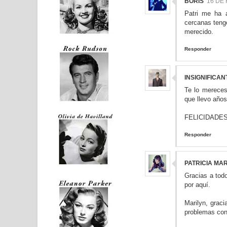
BORIS
16 DE 
Patri me ha 
cercanas tengo
merecido.
Responder
INSIGNIFICAN
Te lo mereces
que llevo año
FELICIDADES!!!
Responder
PATRICIA MAR
Gracias a tod
por aquí.
Marilyn, graci
problemas con 