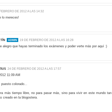
 FEBRERO DE 2012 A LAS 14:32
e lo mereces!
TÍN
19 DE FEBRERO DE 2012 A LAS 16:28
e alegro que hayas terminado los exámenes y poder verte más por aquí :)
TIUS
24 DE FEBRERO DE 2012 A LAS 17:57
 2012 11:09 AM
 puesto colorado...
iera más tiempo libre, no para pasar más, sino para vivir en este mundo tan
s creado en la blogostera.