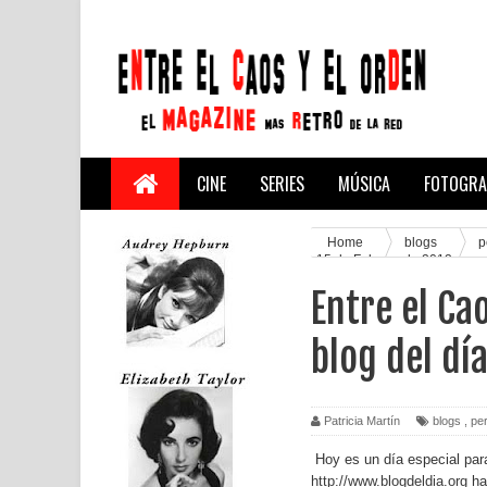
CINE
SERIES
MÚSICA
FOTOGRA
Home
blogs
p
15 de Febrero de 2012
Entre el Ca
blog del dí
Patricia Martín
blogs
,
pe
Hoy es un día especial par
http://www.blogdeldia.org
ha