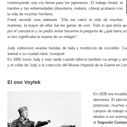
construyendo una vía férrea para los japoneses.
El trabajo brutal, el
hambre y las enfermedades (disentería, malaria, cólera) acabaron con
la vida de muchos hombres.
Frank recordó mas adelante: “
Ella me salvó la vida de muchas
maneras, la mayor de ellas fue las ganas de vivir. Todo lo que tenía q
por el cansancio y no podía evitar hacerme la pregunta de ¿qué haría yo 
si eso significaba la espera de un milagro
”.
Judy sobrevivió avarias heridas de bala y mordiscos de cocodrilo. Cua
animal a su ciudad natal, Liverpool.
En 1950 murió Judy y más tarde cuando falleció también su amigo y amo
y el collar de Judy a la colección del Museo Imperial de la Guerra en Lo
El oso Voytek
En 1939 era invadida
alemanes. El ejércit
potencias, muchos s
campos de trabajo s
aliados a ser enemig
el
Segundo Cuerpo 