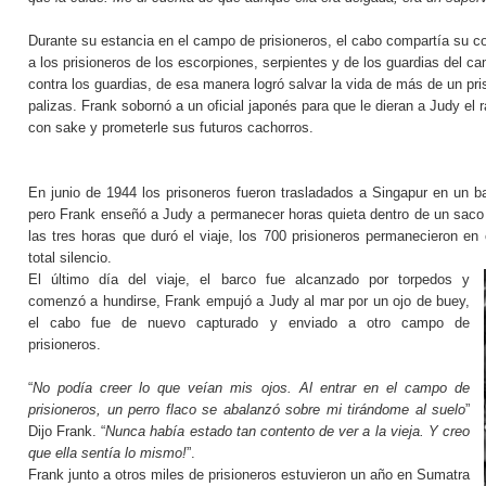
Durante su estancia en el campo de prisioneros, el cabo compartía su c
a los prisioneros de los escorpiones, serpientes y de los guardias del c
contra los guardias, de esa manera logró salvar la vida de más de un pri
palizas. Frank sobornó a un oficial japonés para que le dieran a Judy el
con sake y prometerle sus futuros cachorros.
En junio de 1944 los prisoneros fueron trasladados a Singapur en un ba
pero Frank enseñó a Judy a permanecer horas quieta dentro de un saco 
las tres horas que duró el viaje, los 700 prisioneros permanecieron e
total silencio.
El último día del viaje, el barco fue alcanzado por torpedos y
comenzó a hundirse, Frank empujó a Judy al mar por un ojo de buey,
el cabo fue de nuevo capturado y enviado a otro campo de
prisioneros.
“
No podía creer lo que veían mis ojos. Al entrar en el campo de
prisioneros, un perro flaco se abalanzó sobre mi tirándome al suelo
”
Dijo Frank. “
Nunca había estado tan contento de ver a la vieja.
Y creo
que ella sentía lo mismo!
”.
Frank junto a otros miles de prisioneros estuvieron un año en Sumatra