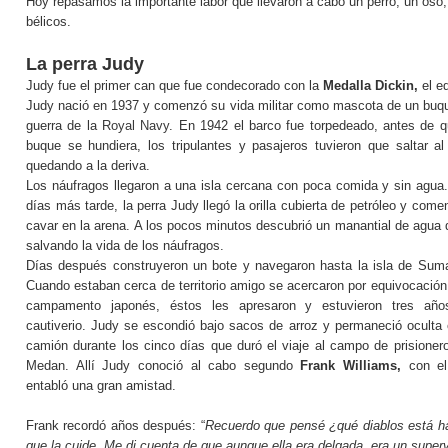
Hoy repasamos la importante labor que llevaron a cabo un perro, un oso,
bélicos.
La perra Judy
Judy fue el primer can que fue condecorado con la
Medalla
Dickin,
el eq
Judy nació en 1937 y comenzó su vida militar como mascota de un buq
guerra de la
Royal Navy
. En 1942 el barco fue torpedeado, antes de q
buque se hundiera, los tripulantes y pasajeros tuvieron que saltar al
quedando a la deriva.
Los náufragos llegaron a una isla cercana con poca comida y sin agua
días más tarde, la perra Judy llegó la orilla cubierta de petróleo y come
cavar en la arena. A los pocos minutos descubrió un manantial de agua 
salvando la vida de los náufragos.
Días después construyeron un bote y navegaron hasta la isla de Suma
Cuando estaban cerca de territorio amigo se acercaron por equivocación
campamento japonés, éstos les apresaron y estuvieron tres añ
cautiverio. Judy se escondió bajo sacos de arroz y permaneció oculta 
camión durante los cinco días que duró el viaje al campo de prisioner
Medan. Allí Judy conoció al cabo segundo
Frank Williams,
con el
entabló una gran amistad.
Frank recordó años después: “
Recuerdo que pensé ¿qué diablos está ha
que la cuide.
Me di cuenta de que aunque ella era delgada, era un superv