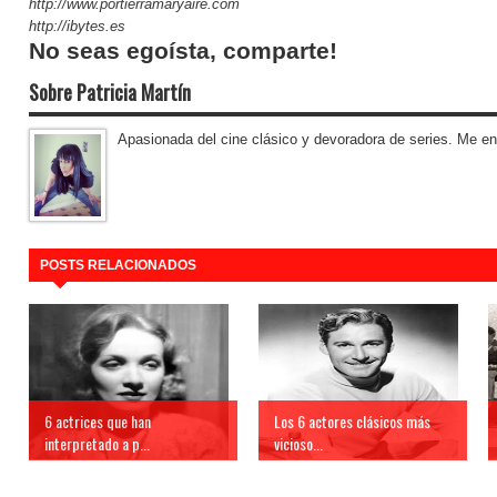
http://www.portierramaryaire.com
http://ibytes.es
No seas egoísta, comparte!
Sobre Patricia Martín
Apasionada del cine clásico y devoradora de series. Me enca
POSTS RELACIONADOS
6 actrices que han
Los 6 actores clásicos más
interpretado a p...
vicioso...