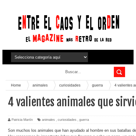
Home
animales
curiosidades
guerra
4 valientes a
4 valientes animales que sirvi
Patricia Martín
animales
,
curiosidades
,
guerra
Son muchos los animales que han ayudado al hombre en sus batallas des