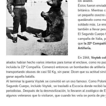
los aliados.
Éstos fueron enviado
británico. Mientras 
un pequeño osezno a
quedárselo como ma
soldado más. Le ens
también a llevar pe
El Segundo Cuerpo fu
campaña de Italia, p
que
la 22ª Compañí
Artillería.
En 1944,
Voytek col
aliados habían hecho varios intentos para tomar el enclave, como no pud
incluida la 22ª Compañía. Comenzó entonces un bombardeo de artillería
transportando obuses de casi 50 Kg, sin parar. Dicen que su actitud si
ganar aquella batalla.
Al terminar la guerra Voytek se convirtió en un oso famoso. Como Polonia 
Segundo Cuerpo, incluido Voytek, se trasladó a Escocia donde recibió l
periodistas. Después de la desmovilización, lo llevaron al zoológico d
algunos veteranos que lo visitaron, que cuando les veía se ponía de pie y 