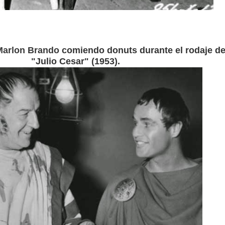
Marlon Brando
comiendo donuts durante el rodaje d
"Julio Cesar" (1953).