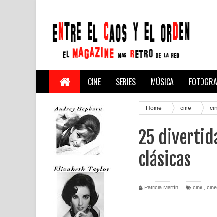
CINE
SERIES
MÚSICA
FOTOGRA
Home
cine
ci
25 divertid
clásicas
Patricia Martín
cine
,
cine