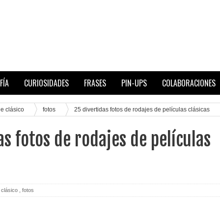
FÍA
CURIOSIDADES
FRASES
PIN-UPS
COLABORACIONES
ne clásico
fotos
25 divertidas fotos de rodajes de películas clásicas
as fotos de rodajes de películas
 clásico
,
fotos