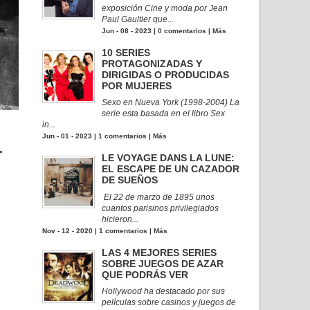
exposición Cine y moda por Jean
Paul Gaultier que...
Jun - 08 - 2023 |
0 comentarios
|
Más
10 SERIES
PROTAGONIZADAS Y
DIRIGIDAS O PRODUCIDAS
POR MUJERES
Sexo en Nueva York (1998-2004) La
serie esta basada en el libro Sex
in...
Jun - 01 - 2023 |
1 comentarios
|
Más
.
LE VOYAGE DANS LA LUNE:
EL ESCAPE DE UN CAZADOR
DE SUEÑOS
El 22 de marzo de 1895 unos
cuantos parisinos privilegiados
hicieron...
Nov - 12 - 2020 |
1 comentarios
|
Más
LAS 4 MEJORES SERIES
SOBRE JUEGOS DE AZAR
QUE PODRÁS VER
Hollywood ha destacado por sus
películas sobre casinos y juegos de