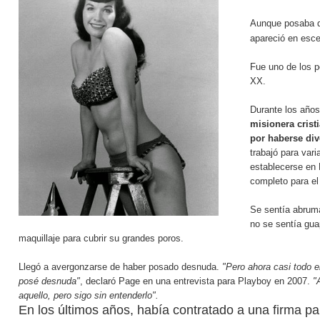
Aunque posaba d
apareció en esce
Fue uno de los p
XX.
Durante los años
misionera crist
por haberse di
trabajó para var
establecerse en 
completo para el
Se sentía abruma
no se sentía gua
maquillaje para cubrir su grandes poros.
Llegó a avergonzarse de haber posado desnuda.
"Pero ahora casi todo e
posé desnuda"
, declaró Page en una entrevista para Playboy en 2007.
"
aquello, pero sigo sin entenderlo".
En los últimos años, había contratado a una firma pa