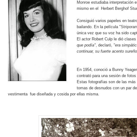
Monroe
estudiaba interpretación e
mismo en el Herbert Berghof Stu
Consiguió varios papeles en teatro
bailando. En la película "
Stripora
única vez que su voz ha sido capt
El actor Robert Culp le dió clases
que podía"
, declaró,
"era simpátic
continuar, su fuerte acento sureñ
En 1954, conoció a Bunny Yeager,
contrató para una sesión de fotos 
Estas fotografías son de las más 
tomas de desnudos con un par de 
vestimenta fue diseñada y cosida por ellas misma.