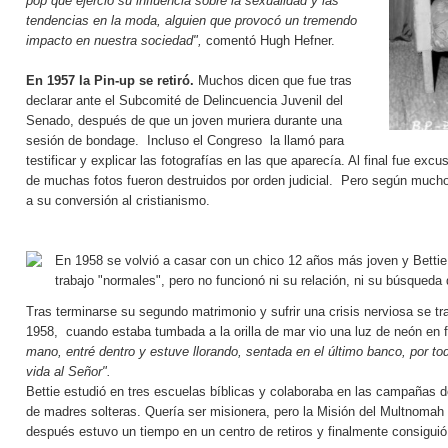
pop que ejerció su influencia sobre la sexualidad y las
tendencias en la moda, alguien que provocó un tremendo
impacto en nuestra sociedad",
comentó Hugh Hefner.
En 1957 la Pin-up se retiró.
Muchos dicen que fue tras
declarar ante el Subcomité de Delincuencia Juvenil del
Senado, después de que un joven muriera durante una
sesión de bondage. Incluso el Congreso la llamó para
testificar y explicar las fotografías en las que aparecía. Al final fue ex
de muchas fotos fueron destruidos por orden judicial. Pero según mucho
a su conversión al cristianismo.
En 1958 se volvió a casar con un chico 12 años más joven y Bettie 
trabajo "normales", pero no funcionó ni su relación, ni su búsqueda
Tras terminarse su segundo matrimonio y sufrir una crisis nerviosa se tra
1958, cuando estaba tumbada a la orilla de mar vio una luz de neón en 
mano, entré dentro y estuve llorando, sentada en el último banco, por t
vida al Señor".
Bettie estudió en tres escuelas bíblicas y colaboraba en las campañas de 
de madres solteras. Quería ser misionera, pero la Misión del Multnomah 
después estuvo un tiempo en un centro de retiros y finalmente consiguió