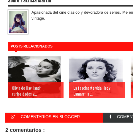
Apasionada del cine clásico y devoradora de series. Me enc
vintage.
POSTS RELACIONADOS
Olivia de Havilland:
La fascinante vida Hedy
curiosidades y...
Lamarr: la ...
COMENTARIOS EN BLOGGER
COMENT
2 comentarios :