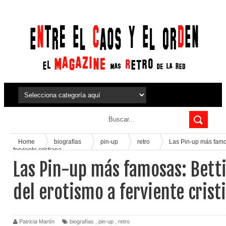
Home
biografías
pin-up
retro
Las Pin-up más famos
ferviente cristiana
Las Pin-up más famosas: Betti
del erotismo a ferviente crist
Patricia Martín
biografías
,
pin-up
,
retro