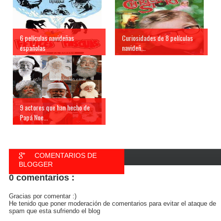
6 películas navideñas
Curiosidades de 8 películas
españolas
navideñ...
9 actores que han hecho de
Papá Noe...
COMENTARIOS DE
BLOGGER
0 comentarios :
COMENTARIOS DE
FACEBOOK
Gracias por comentar :)
He tenido que poner moderación de comentarios para evitar el ataque de
spam que esta sufriendo el blog