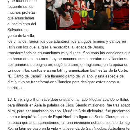
y se mantiene en
recuerdo de los
muchos profetas
que anunciaban
el nacimiento del
Salvador. La
gente de la villa,
los villanos, fueron los que adaptaron los antiguos himnos y cantos en
latín con los que la Iglesia recordaba la llegada de Jesús,
transformándolos en canciones muy dulces. Son esas las canciones que
en honor de sus autores- hoy se conocen con el nombre de villancicos.
Los primeros se originaron, según se cree, en Inglaterra, en la época de
Enrique I, los cantos eran en latín y amenizaban las fiestas de la Corte.
"El Canto del Jabalí", era llamado canto del villano, y una especie de
diminutivo se transformó en villancico para designar estos coros o
estribillos.
13. En el siglo II un sacerdote cristiano llamado Nicolás abandonó Italia,
para difundir en Asia la palabra de Dios. Siendo misionero, fue trasladad
Mira, para ser nombrado obispo. Murió un 6 de diciembre, fue proclamad
santo e inspiró la figura de
Papá Noel.
La figura de Santa Claus, con la
estética que ahora conocemos, es una invención estadounidense del sig
XX, si bien se basó en la vida y la leyenda de San Nicolás. Actualmente