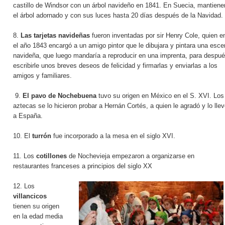
castillo de Windsor con un árbol navideño en 1841. En Suecia, mantiene
el árbol adornado y con sus luces hasta 20 días después de la Navidad.
8.
Las tarjetas navideñas
fueron inventadas por sir Henry Cole, quien e
el año 1843 encargó a un amigo pintor que le dibujara y pintara una esc
navideña, que luego mandaría a reproducir en una imprenta, para despu
escribirle unos breves deseos de felicidad y firmarlas y enviarlas a los
amigos y familiares.
9.
El pavo de Nochebuena
tuvo su origen en México en el S. XVI. Los
aztecas se lo hicieron probar a Hernán Cortés, a quien le agradó y lo lle
a España.
10. El
turrón
fue incorporado a la mesa en el siglo XVI.
11. Los
cotillones
de Nochevieja empezaron a organizarse en
restaurantes franceses a principios del siglo XX
12. Los
villancicos
tienen su origen
en la edad media