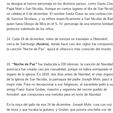
se designa al mismo personaje en los distintos países, como Santa Clau
Papá Noel o San Nicolás. Aunque en ciertos lugares el día de San Nicol
se celebra el 6 de diciembre. El nombre Santa Claus es una contracción
de Sanctus Nicolaus, y se refiere específicamente a San Nicolás de Bari
quien fuera Obispo de Mira en el S. IV, personaje de una enorme bondad
protector sobretodo de los niños.
14. Cada 24 de diciembre, miles de turistas se trasladan a Oberndorf,
cerca de Salzburgo (
Austria
), donde hace casi dos siglos fue compuest
la canción “Noche de Paz”, quizá el villancico más conocido del mundo.
15.
“Noche de Paz”
fue traducida a 330 idiomas; la canción de Navidad
austríaca fue creada casi por casualidad, porque se había estropeado el
órgano de la iglesia. En 1818, dos días antes de Navidad, el viejo órgan
de la iglesia de San Nicolás, la parroquia del padre Joseph Mohr, pasó a
mejor vida. Para no decepcionar a sus feligreses, el sacerdote pidió a su
amigo Franz Xaver Gruber, maestro y organista del vecino pueblo de
Arnsdorf, que compusiera una melodía para un texto de Navidad.
En la misa del gallo de ese 24 de diciembre, Joseph Mohr, cura con voz
de tenor y que tocaba la guitarra, y Gruber, que poseía una bella voz de