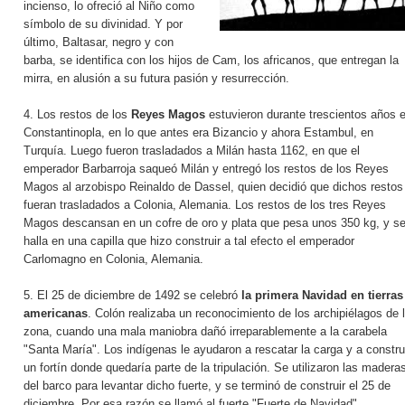
incienso, lo ofreció al Niño como
símbolo de su divinidad. Y por
último, Baltasar, negro y con
barba, se identifica con los hijos de Cam, los africanos, que entregan la
mirra, en alusión a su futura pasión y resurrección.
4. Los restos de los
Reyes Magos
estuvieron durante trescientos años 
Constantinopla, en lo que antes era Bizancio y ahora Estambul, en
Turquía. Luego fueron trasladados a Milán hasta 1162, en que el
emperador Barbarroja saqueó Milán y entregó los restos de los Reyes
Magos al arzobispo Reinaldo de Dassel, quien decidió que dichos restos
fueran trasladados a Colonia, Alemania. Los restos de los tres Reyes
Magos descansan en un cofre de oro y plata que pesa unos 350 kg, y s
halla en una capilla que hizo construir a tal efecto el emperador
Carlomagno en Colonia, Alemania.
5. El 25 de diciembre de 1492 se celebró
la primera Navidad en tierras
americanas
. Colón realizaba un reconocimiento de los archipiélagos de 
zona, cuando una mala maniobra dañó irreparablemente a la carabela
"Santa María". Los indígenas le ayudaron a rescatar la carga y a constru
un fortín donde quedaría parte de la tripulación. Se utilizaron las madera
del barco para levantar dicho fuerte, y se terminó de construir el 25 de
diciembre. Por esa razón se llamó al fuerte "Fuerte de Navidad"