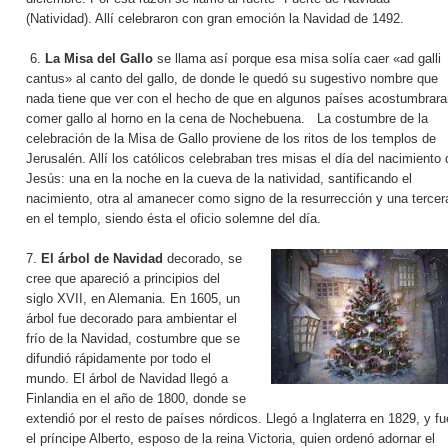
(Natividad). Allí celebraron con gran emoción la Navidad de 1492.
6.
La Misa del Gallo
se llama así porque esa misa solía caer «ad galli
cantus» al canto del gallo, de donde le quedó su sugestivo nombre que
nada tiene que ver con el hecho de que en algunos países acostumbrara
comer gallo al horno en la cena de Nochebuena. La costumbre de la
celebración de la Misa de Gallo proviene de los ritos de los templos de
Jerusalén. Allí los católicos celebraban tres misas el día del nacimiento 
Jesús: una en la noche en la cueva de la natividad, santificando el
nacimiento, otra al amanecer como signo de la resurrección y una tercer
en el templo, siendo ésta el oficio solemne del día.
7.
El árbol de Navidad
decorado, se
cree que apareció a principios del
siglo XVII, en Alemania. En 1605, un
árbol fue decorado para ambientar el
frío de la Navidad, costumbre que se
difundió rápidamente por todo el
mundo. El árbol de Navidad llegó a
Finlandia en el año de 1800, donde se
extendió por el resto de países nórdicos. Llegó a Inglaterra en 1829, y fu
el príncipe Alberto, esposo de la reina Victoria, quien ordenó adornar el