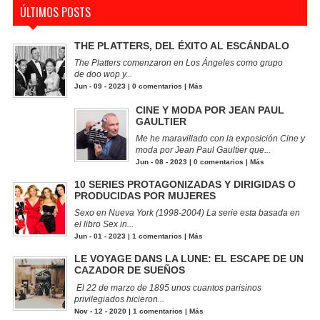
ÚLTIMOS POSTS
THE PLATTERS, DEL ÉXITO AL ESCÁNDALO
The Platters comenzaron en Los Ángeles como grupo
de doo wop y...
Jun - 09 - 2023 |
0 comentarios
|
Más
CINE Y MODA POR JEAN PAUL
GAULTIER
Me he maravillado con la exposición Cine y
moda por Jean Paul Gaultier que...
Jun - 08 - 2023 |
0 comentarios
|
Más
10 SERIES PROTAGONIZADAS Y DIRIGIDAS O
PRODUCIDAS POR MUJERES
Sexo en Nueva York (1998-2004) La serie esta basada en
el libro Sex in...
Jun - 01 - 2023 |
1 comentarios
|
Más
LE VOYAGE DANS LA LUNE: EL ESCAPE DE UN
CAZADOR DE SUEÑOS
El 22 de marzo de 1895 unos cuantos parisinos
privilegiados hicieron...
Nov - 12 - 2020 |
1 comentarios
|
Más