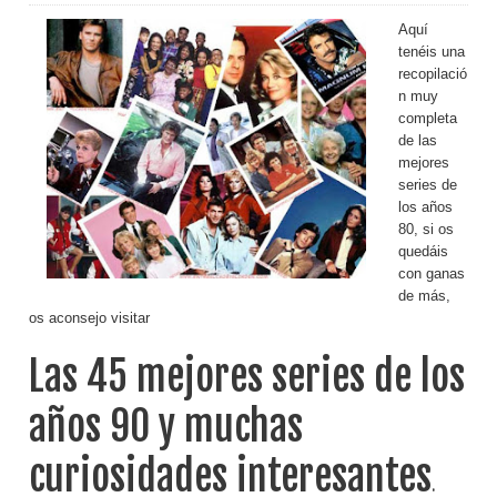
Aquí
tenéis una
recopilació
n muy
completa
de las
mejores
series de
los años
80, si os
quedáis
con ganas
de más,
os aconsejo visitar
Las 45 mejores series de los
años 90 y muchas
curiosidades interesantes
.