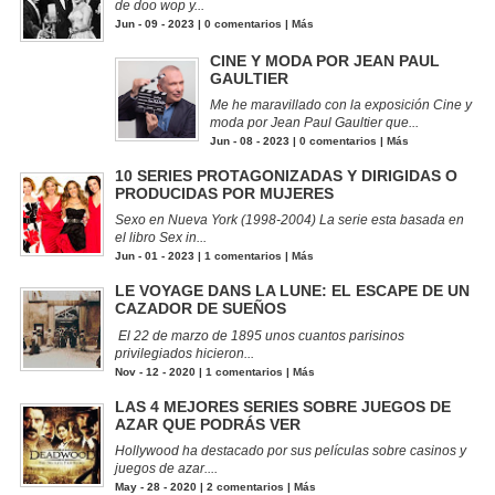
de doo wop y...
Jun - 09 - 2023 |
0 comentarios
|
Más
CINE Y MODA POR JEAN PAUL
GAULTIER
Me he maravillado con la exposición Cine y
moda por Jean Paul Gaultier que...
Jun - 08 - 2023 |
0 comentarios
|
Más
10 SERIES PROTAGONIZADAS Y DIRIGIDAS O
PRODUCIDAS POR MUJERES
Sexo en Nueva York (1998-2004) La serie esta basada en
el libro Sex in...
Jun - 01 - 2023 |
1 comentarios
|
Más
LE VOYAGE DANS LA LUNE: EL ESCAPE DE UN
CAZADOR DE SUEÑOS
El 22 de marzo de 1895 unos cuantos parisinos
privilegiados hicieron...
Nov - 12 - 2020 |
1 comentarios
|
Más
LAS 4 MEJORES SERIES SOBRE JUEGOS DE
AZAR QUE PODRÁS VER
Hollywood ha destacado por sus películas sobre casinos y
juegos de azar....
May - 28 - 2020 |
2 comentarios
|
Más