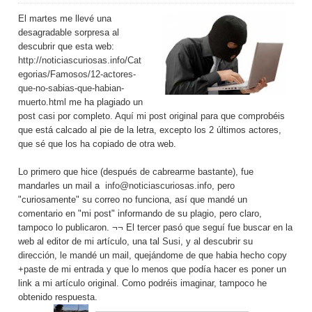
El martes me llevé una
desagradable sorpresa al
descubrir que esta web:
http://noticiascuriosas.info/Cat
egorias/Famosos/12-actores-
que-no-sabias-que-habian-
muerto.html
me ha plagiado un
post casi por completo.
Aquí
mi post original para que comprobéis
que está calcado al pie de la letra, excepto los 2 últimos actores,
que sé que los ha copiado de otra web.
Lo primero que hice (después de cabrearme bastante), fue
mandarles un mail a
info@noticiascuriosas.info
, pero
"curiosamente" su correo no funciona, así que mandé un
comentario en "mi post" informando de su plagio, pero claro,
tampoco lo publicaron. ¬¬ El tercer pasó que seguí fue buscar en la
web al editor de mi artículo, una tal
Susi
, y al descubrir su
dirección, le mandé un mail, quejándome de que habia hecho copy
+paste de mi entrada y que lo menos que podía hacer es poner un
link a mi artículo original. Como podréis imaginar, tampoco he
obtenido respuesta.