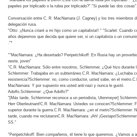
papeles por triplicado o la rubia por triplicado?"."Si puede las dos cosas"
Conversación entre C. R. MacNamara (J. Cagney) y los tres miembros d
delegación rusa.
"Otto: ¡¡Nunca criaré a mi hijo como un capitalista!!." "Scarlet: Cuando 
años dejaremos que decida que quiere ser, si un capitalista o un comunis
."*
""MacNamara: ¿Ha desertado? Peripetchikoff: En Rusia hay un proverbio
oeste, joven"
"C.R. MacNamara: Sólo entre nosotros, Schlemmer, ¿Qué hizo durante l
Schlemmer: Trabajaba en un subterráneo.C.R. MacNamara: ¿Luchaba co
resistencia?Schlemmer: no, como conductor, usted sabe, en el metro.C.
MacNamara: Y por supuesto era usted anti-nazi y nunca le gustó
Adolfo.Schlemmer: ¿Que Adolfo?"
"[Más tarde, Schlemmer reconoce a un periodista, Utenmeyer] Schlemme
Herr Oberleutnant!C.R. MacNamara: Ustedes se conocen?Schlemmer: F
superior durante la guerra.C.R. MacNamara: ¿en el metro?Schlemmer: 
tarde, cuando me reclutaronC.R. MacNamara: ¡Ah! ¡Gestapo!Schlemmer:
SS."
"Peripetchikoff: Bien compañeros, él tiene lo que queremos. ¿Vamos a a