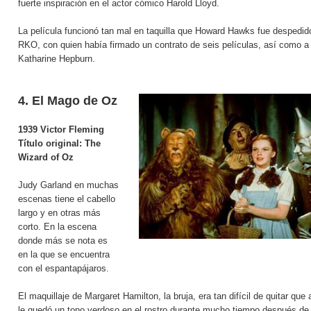
fuerte inspiración en el actor cómico Harold Lloyd.
La película funcionó tan mal en taquilla que Howard Hawks fue despedid
RKO, con quien había firmado un contrato de seis películas, así como a 
Katharine Hepburn.
4. El Mago de Oz
1939 Victor Fleming
Título original: The
Wizard of Oz
Judy Garland en muchas
escenas tiene el cabello
largo y en otras más
corto. En la escena
donde más se nota es
en la que se encuentra
con el espantapájaros.
El maquillaje de Margaret Hamilton, la bruja, era tan difícil de quitar que a
le quedó un tono verdoso en el rostro durante mucho tiempo después de 