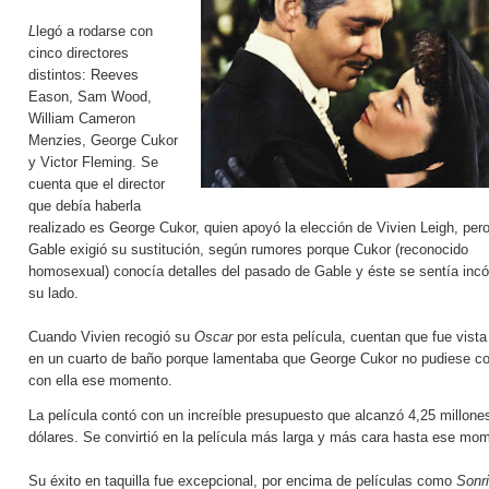
L
legó a rodarse con
cinco directores
distintos: Reeves
Eason, Sam Wood,
William Cameron
Menzies, George Cukor
y Victor Fleming. Se
cuenta que el director
que debía haberla
realizado es George Cukor, quien apoyó la elección de Vivien Leigh, pero
Gable exigió su sustitución, según rumores porque Cukor (reconocido
homosexual) conocía detalles del pasado de Gable y éste se sentía in
su lado.
Cuando Vivien recogió su
Oscar
por esta película, cuentan que fue vista
en un cuarto de baño porque lamentaba que George Cukor no pudiese co
con ella ese momento.
La película contó con un increíble presupuesto que alcanzó 4,25 millone
dólares. Se convirtió en la película más larga y más cara hasta ese mo
Su éxito en taquilla fue excepcional, por encima de películas como
Sonr