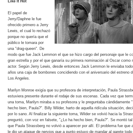
Like It Hot
El papel de
Jerry/Daphne le fue
ofrecido primero a Jerry
Lewis, el cual lo rechazó
porque no quería que el
público le tomara por
una "drag-queen". De
modo que fue Jack Lemmon el que se hizo cargo del personaje que le co
gran estrella y por el que ganaría su primera nominación al Oscar como 
actor. Según Jerry Lewis, desde entonces Jack Lemmon le enviaba todo
años una caja de bombones concidiendo con el aniversario del estreno de
Los Angeles.
Marilyn Monroe exigía que su profesora de interpretación, Paula Strassb
estuviera presente durante el rodaje de sus escenas. Cada vez que ter
una toma, Marilyn miraba a su profesora y le preguntaba cándidamente 
hecho bien, Paula?". Billy Wilder, harto de aquella ridícula situación, deci
por lo sano. Al finalizar la siguiente toma, Wilder se volvió hacia la Stras
preguntó, con voz en falsete, "¿Lo ha hecho bien, Paula?". Se montó tal 
que Paula Strassberg no volvió a aparecer por allí. El problema fue que 
le dio un ataque de nervios que a punto estuvo de mandar al garete todo 