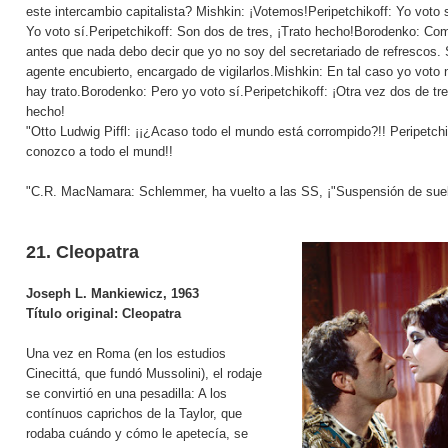
este intercambio capitalista? Mishkin: ¡Votemos!Peripetchikoff: Yo voto 
Yo voto sí.Peripetchikoff: Son dos de tres, ¡Trato hecho!Borodenko: Co
antes que nada debo decir que yo no soy del secretariado de refrescos.
agente encubierto, encargado de vigilarlos.Mishkin: En tal caso yo voto 
hay trato.Borodenko: Pero yo voto sí.Peripetchikoff: ¡Otra vez dos de tre
hecho!
"Otto Ludwig Piffl: ¡¡¿Acaso todo el mundo está corrompido?!! Peripetchi
conozco a todo el mund!!
"C.R. MacNamara: Schlemmer, ha vuelto a las SS, ¡"Suspensión de sue
21. Cleopatra
Joseph L. Mankiewicz, 1963
Título original: Cleopatra
Una vez en Roma (en los estudios
Cinecittá, que fundó Mussolini), el rodaje
se convirtió en una pesadilla: A los
contínuos caprichos de la Taylor, que
rodaba cuándo y cómo le apetecía, se