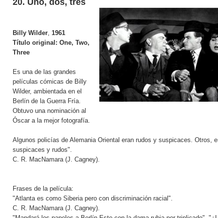
20. Uno, dos, tres
Billy Wilder
,
1961
Título original:
One, Two,
Three
Es una de las grandes
películas cómicas de Billy
Wilder, ambientada en el
Berlín de la Guerra Fría.
Obtuvo una nominación al
Óscar a la mejor fotografía.
Algunos policías de Alemania Oriental eran rudos y suspicaces. Otros, e
suspicaces y rudos".
C. R. MacNamara (J. Cagney).
Frases de la película:
"Atlanta es como Siberia pero con discriminación racial".
C. R. MacNamara (J. Cagney).
"Mandará los papeles a Berlín Este con la dama rubia por triplicado". "¿