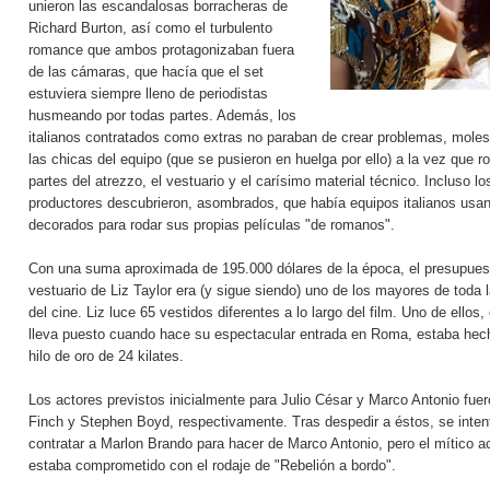
unieron las escandalosas borracheras de
Richard Burton, así como el turbulento
romance que ambos protagonizaban fuera
de las cámaras, que hacía que el set
estuviera siempre lleno de periodistas
husmeando por todas partes. Además, los
italianos contratados como extras no paraban de crear problemas, mole
las chicas del equipo (que se pusieron en huelga por ello) a la vez que 
partes del atrezzo, el vestuario y el carísimo material técnico. Incluso lo
productores descubrieron, asombrados, que había equipos italianos usan
decorados para rodar sus propias películas "de romanos".
Con una suma aproximada de 195.000 dólares de la época, el presupues
vestuario de Liz Taylor era (y sigue siendo) uno de los mayores de toda l
del cine. Liz luce 65 vestidos diferentes a lo largo del film. Uno de ellos,
lleva puesto cuando hace su espectacular entrada en Roma, estaba hec
hilo de oro de 24 kilates.
Los actores previstos inicialmente para Julio César y Marco Antonio fue
Finch y Stephen Boyd, respectivamente. Tras despedir a éstos, se inten
contratar a Marlon Brando para hacer de Marco Antonio, pero el mítico a
estaba comprometido con el rodaje de "Rebelión a bordo".