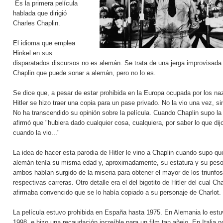
Es la primera película
hablada que dirigió
Charles Chaplin.
El idioma que emplea
Hinkel en sus
disparatados discursos no es alemán. Se trata de una jerga improvisada
Chaplin que puede sonar a alemán, pero no lo es.
Se dice que, a pesar de estar prohibida en la Europa ocupada por los naz
Hitler se hizo traer una copia para un pase privado. No la vio una vez, si
No ha transcendido su opinión sobre la película. Cuando Chaplin supo la 
afirmó que "hubiera dado cualquier cosa, cualquiera, por saber lo que dijo
cuando la vio..."
La idea de hacer esta parodia de Hitler le vino a Chaplin cuando supo que
alemán tenía su misma edad y, aproximadamente, su estatura y su pes
ambos habían surgido de la miseria para obtener el mayor de los triunfo
respectivas carreras. Otro detalle era el del bigotito de Hitler del cual Ch
afirmaba convencido que se lo había copiado a su personaje de Charlot.
La película estuvo prohibida en España hasta 1975. En Alemania lo estu
1998, e hizo una recaudación increíble para un film tan añejo. En Italia n