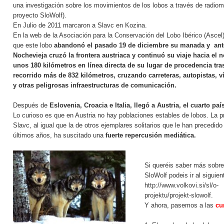
una investigación sobre los movimientos de los lobos a través de radiom
proyecto SloWolf).
En Julio de 2011 marcaron a Slavc en Kozina.
En la web de la
Asociación para la Conservación del Lobo Ibérico
(Ascel)
que este lobo
abandonó el pasado 19 de diciembre su manada y ant
Nochevieja cruzó la frontera austriaca y continuó
su viaje hacia el n
unos 180 kilómetros en línea directa de su lugar de procedencia
tra
recorrido más de 832 kilómetros
, cruzando carreteras, autopistas, v
y otras peligrosas infraestructuras de comunicación.
Después de
Eslovenia, Croacia e Italia, llegó a Austria, el cuarto paí
Lo curioso es que en Austria no hay poblaciones estables de lobos. La p
Slavc, al igual que la de otros ejemplares solitarios que le han precedido
últimos años, ha suscitado una
fuerte repercusión mediática.
Si queréis saber más sobre
SloWolf podeis ir al siguien
http://www.volkovi.si/sl/o-
projektu/projekt-slowolf
.
Y ahora, pasemos a las
cu