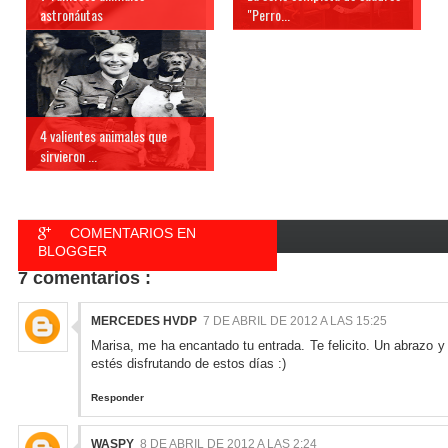
astronáutas
"Perro...
4 valientes animales que
sirvieron ...
COMENTARIOS EN
BLOGGER
7 comentarios :
COMENTARIOS EN
FACEBOOK
MERCEDES HVDP
7 DE ABRIL DE 2012 A LAS 15:25
Marisa, me ha encantado tu entrada. Te felicito. Un abrazo y
estés disfrutando de estos días :)
Responder
WASPY
8 DE ABRIL DE 2012 A LAS 2:24