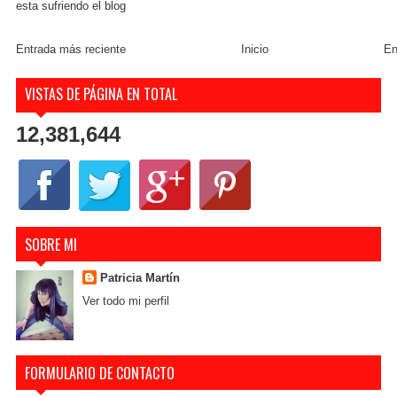
esta sufriendo el blog
Entrada más reciente
Inicio
En
VISTAS DE PÁGINA EN TOTAL
12,381,644
SOBRE MI
Patricia Martín
Ver todo mi perfil
FORMULARIO DE CONTACTO