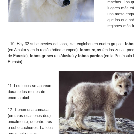
machos. Los q
lugares más cá
una masa corp
que los que ha
regiones más fr
10. Hay 32 subespecies del lobo, se engloban en cuatro grupos:
lobo
(en Alaska y en la región ártica europea),
lobos rojos
(en las zonas pred
de Eurasia),
lobos grises
(en Alaska) y
lobos pardos
(en la Península 
Eurasia).
11. Los lobos se aparean
durante los meses de
enero a abril.
12. Tienen una camada
(en raras ocasiones dos)
anualmente, de entre tres
a ocho cachorros. La loba
amamanta a sus