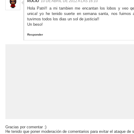
ROCIO
10 DE ABRIL DE 2012 A LAS 16:10
Hola Patri!! a mi tambien me encantan los lobos y veo q
unica! yo he tenido suerte en semana santa, nos fuimos 
tuvimos todos los dias un sol de justicia!!
Un beso!
Responder
Gracias por comentar :)
He tenido que poner moderación de comentarios para evitar el ataque de