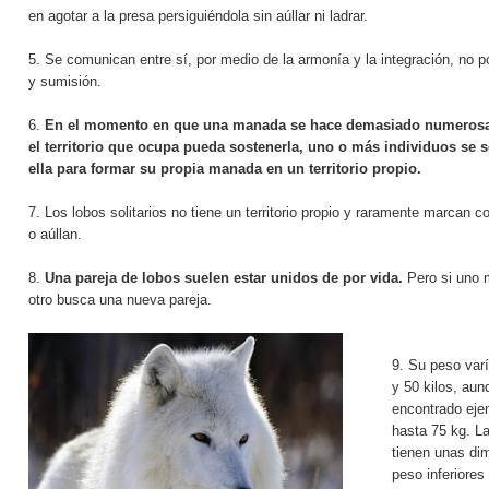
en agotar a la presa
persiguiéndola sin aúllar ni ladrar.
5. Se comunican entre sí, por medio de la armonía y la integración, no p
y sumisión.
6.
En el momento en que una manada se hace demasiado numerosa
el territorio que ocupa pueda sostenerla, uno o más individuos se 
ella para formar su propia manada en un territorio propio.
7. Los lobos solitarios no tiene un territorio propio y raramente marcan 
o aúllan.
8.
Una pareja de lobos suelen estar unidos de por vida.
Pero si uno 
otro busca una nueva pareja.
9. Su peso varí
y 50 kilos, au
encontrado eje
hasta 75 kg. L
tienen unas di
peso inferiores