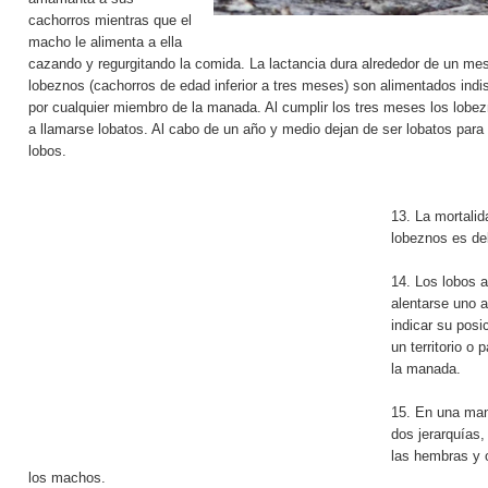
cachorros mientras que el
macho le alimenta a ella
cazando y regurgitando la comida. La lactancia dura alrededor de un me
lobeznos (cachorros de edad inferior a tres meses) son alimentados indi
por cualquier miembro de la manada. Al cumplir los tres meses los lobe
a llamarse lobatos. Al cabo de un año y medio dejan de ser lobatos para
lobos.
13. La mortalid
lobeznos es de
14. Los lobos a
alentarse uno a
indicar su posic
un territorio o 
la manada.
15. En una ma
dos jerarquías,
las hembras y 
los machos.