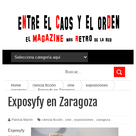
Home
ciencia ficción
cine
exposiciones
zaragoza
Exposyfy en Zaragoza
Exposyfy en Zaragoza
Patricia Martín
ciencia ficción
,
cine
,
exposiciones
,
zaragoza
Exposyfy