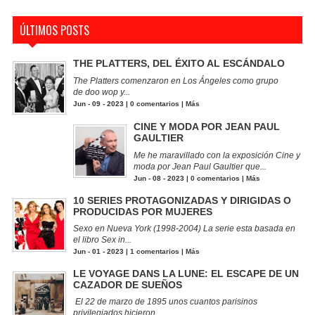
ÚLTIMOS POSTS
THE PLATTERS, DEL ÉXITO AL ESCÁNDALO
The Platters comenzaron en Los Ángeles como grupo
de doo wop y...
Jun - 09 - 2023 |
0 comentarios
|
Más
CINE Y MODA POR JEAN PAUL
GAULTIER
Me he maravillado con la exposición Cine y
moda por Jean Paul Gaultier que...
Jun - 08 - 2023 |
0 comentarios
|
Más
10 SERIES PROTAGONIZADAS Y DIRIGIDAS O
PRODUCIDAS POR MUJERES
Sexo en Nueva York (1998-2004) La serie esta basada en
el libro Sex in...
Jun - 01 - 2023 |
1 comentarios
|
Más
LE VOYAGE DANS LA LUNE: EL ESCAPE DE UN
CAZADOR DE SUEÑOS
El 22 de marzo de 1895 unos cuantos parisinos
privilegiados hicieron...